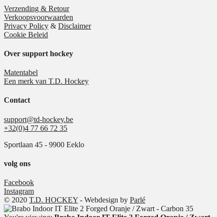
variaties.
op
Verzending & Retour
Deze
de
Verkoopsvoorwaarden
optie
productpagina
Privacy Policy
&
Disclaimer
kan
Cookie Beleid
gekozen
worden
Over support hockey
op
de
Matentabel
productpagina
Een merk van T.D. Hockey
Contact
support@td-hockey.be
+32(0)4 77 66 72 35
Sportlaan 45 - 9900 Eeklo
volg ons
Facebook
Instagram
© 2020
T.D. HOCKEY
- Webdesign by
Parlé