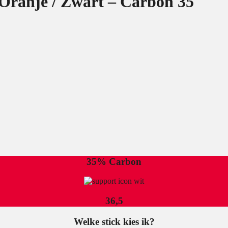
 Oranje / Zwart – Carbon 35
35% Carbon
36,5
Welke stick kies ik?