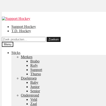
Support Hockey
T.D. Hockey
Zoeken
Zoeken
naar:
Menu
Sticks
Merken
Brabo
Rofy
Support
Thurso
Doelgroep
Baby
Junior
Senior
Ondergrond
Veld
Zaal